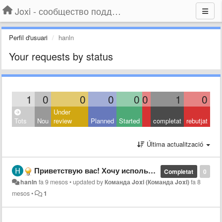
Joxi - сообщество поддержки
Perfil d'usuari
hanln
Your requests by status
1
0
0
0
0
0
1
0
Under
Tots
Nou
review
Planned
Started
completat
rebutjat
Última actualització
Приветствую вас! Хочу использовать ваше приложение!
Completat
0
hanln
fa 9 mesos
•
updated by
Команда Joxi (Команда Joxi)
fa 8
mesos
•
1