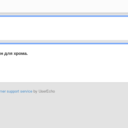
ин для хрома.
mer support service
by UserEcho