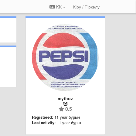
KK
Кіру / Tiркелу
mythoz
0.5
Registered:
11 year бұрын
Last activity:
11 year бұрын