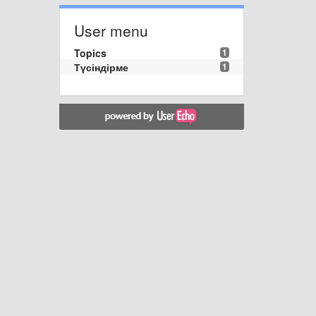
User menu
Topics
1
Түсіндірме
1