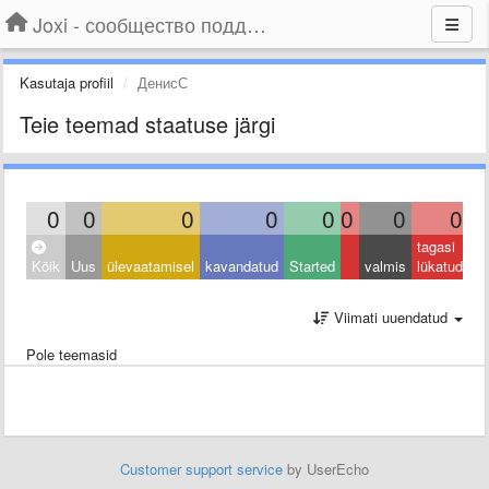
Joxi - сообщество поддержки
Kasutaja profiil
ДенисС
Teie teemad staatuse järgi
0
0
0
0
0
0
0
0
tagasi
Kõik
Uus
ülevaatamisel
kavandatud
Started
valmis
lükatud
Viimati uuendatud
Pole teemasid
Customer support service
by UserEcho