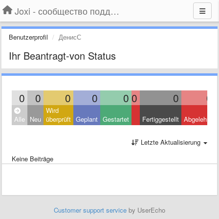
Joxi - сообщество поддержки
Benutzerprofil
ДенисС
Ihr Beantragt-von Status
0
0
0
0
0
0
0
0
Wird
Alle
Neu
überprüft
Geplant
Gestartet
Fertiggestellt
Abgelehnt
Letzte Aktualisierung
Keine Beiträge
Customer support service
by UserEcho