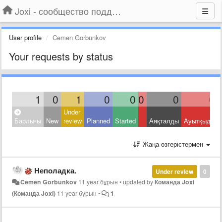
Joxi - сообщество поддержки
User profile
Cemen Gorbunkov
Your requests by status
1
0
1
0
0
0
0
0
Under
Барлығы
New
review
Planned
Started
Аяқталды
Ауытқыды
Жаңа өзгерістермен
Неполадка.
Under review
0
Cemen Gorbunkov
11 year бұрын
•
updated by
Команда Joxi
(Команда Joxi)
11 year бұрын
•
1