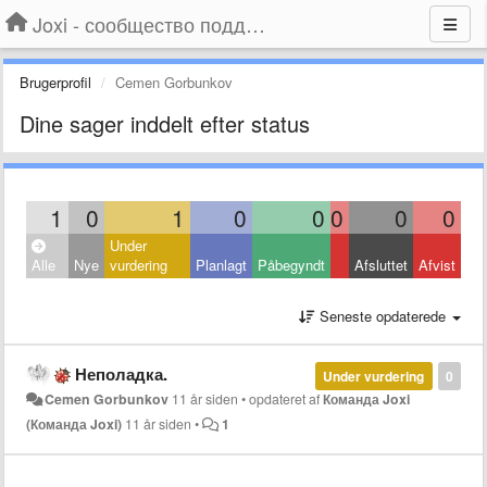
Joxi - сообщество поддержки
Brugerprofil
Cemen Gorbunkov
Dine sager inddelt efter status
1
0
1
0
0
0
0
0
Under
Alle
Nye
vurdering
Planlagt
Påbegyndt
Afsluttet
Afvist
Seneste opdaterede
Неполадка.
Under vurdering
0
Cemen Gorbunkov
11 år siden
•
opdateret af
Команда Joxi
(Команда Joxi)
11 år siden
•
1