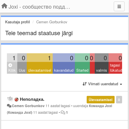
Joxi - сообщество поддержки
Kasutaja profiil
Cemen Gorbunkov
Teie teemad staatuse järgi
1
0
1
0
0
0
0
0
tagasi
Kõik
Uus
ülevaatamisel
kavandatud
Started
valmis
lükatud
Viimati uuendatud
Неполадка.
Ülevaatamisel
0
Cemen Gorbunkov
11 aastat tagasi
•
uuendaja
Команда Joxi
(Команда Joxi)
11 aastat tagasi
•
1