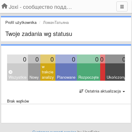
Joxi - сообщество поддержки
Profil użytkownika
ЛомачТатьяна
Twoje zadania wg statusu
0
0
0
0
0
0
0
w
trakcie
Wszystkie
Nowy
analizy
Planowane
Rozpoczęte
Ukończony
O
Ostatnia aktualizacja
Brak wątków
Customer support service
by UserEcho