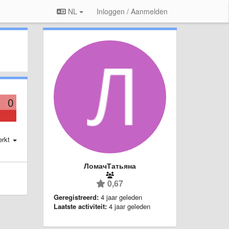
NL
Inloggen / Aanmelden
0
erkt
ЛомачТатьяна
0,67
Geregistreerd:
4 jaar geleden
Laatste activiteit:
4 jaar geleden