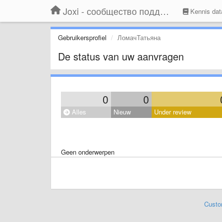
Joxi - сообщество поддержки
Kennis dat
Gebruikersprofiel
ЛомачТатьяна
De status van uw aanvragen
0
0
Alles
Nieuw
Under review
Geen onderwerpen
Custo