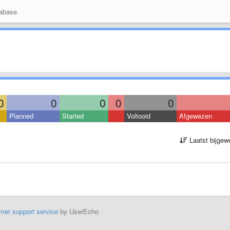
abase
0
0
0
0
0
Planned
Started
Voltooid
Afgewezen
Laatst bijgew
mer support service
by UserEcho