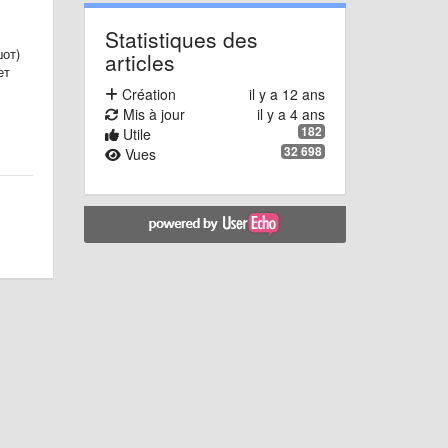
Statistiques des
от)
articles
ет
Création
il y a 12 ans
Mis à jour
il y a 4 ans
182
Utile
32 698
Vues