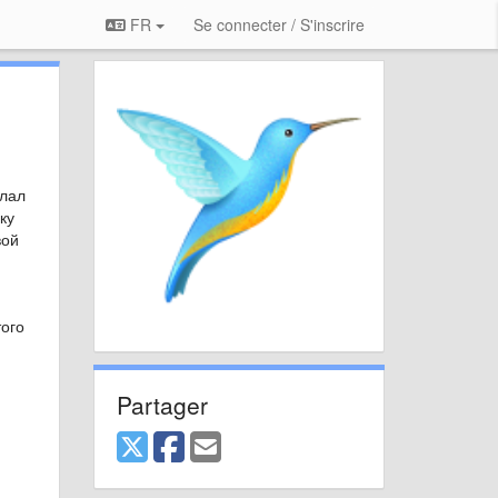
FR
Se connecter / S'inscrire
ылал
ку
вой
ого
Partager