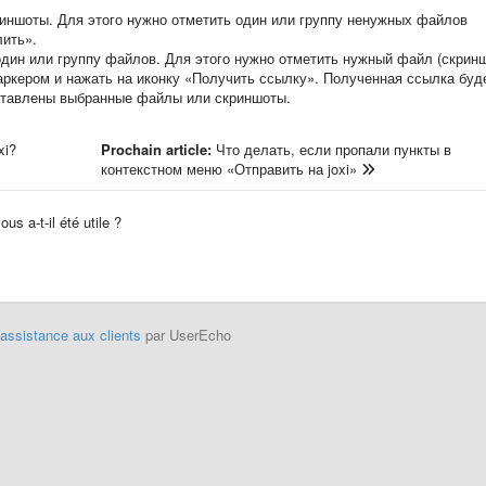
иншоты. Для этого нужно отметить один или группу ненужных файлов
лить».
дин или группу файлов. Для этого нужно отметить нужный файл (скринш
аркером и нажать на иконку «Получить ссылку». Полученная ссылка буд
дставлены выбранные файлы или скриншоты.
xi?
Prochain article:
Что делать, если пропали пункты в
контекстном меню «Отправить на joxi»
us a-t-il été utile ?
'assistance aux clients
par UserEcho