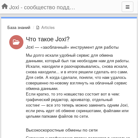
Joxi - сообщество поддержки
База знаний
Articles
Что такое Joxi?
Joxi — «заоблачный» инструмент для работы
Мы долго искали удобный сервис для обмена
данными, который был так необходим нам для работы.
Искали, находили и разочаровывались, снова искали,
снова находили... и в итоге решили сделать его сами.
Для себя. А когда сделали, поняли, что нам удалось
совершенно по-новому взглянуть на облачный сервис
обмена данными.
Если кратко, то это новшество состоит вот в чем:
графический редактор, архиватор, отдельный
хостинг — все это теперь можно заменить одним Joxi,
если речь идет об обмене скриншотами, файлами или
целыми папками файлов по сети.
Высокоскоростные обмены по сети
Скриншот и графические правки делаются в несколько