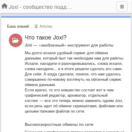
Joxi - сообщество поддержки
База знаний
Articles
Что такое Joxi?
Joxi — «заоблачный» инструмент для работы
Мы долго искали удобный сервис для обмена
данными, который был так необходим нам для работы.
Искали, находили и разочаровывались, снова искали,
снова находили... и в итоге решили сделать его сами.
Для себя. А когда сделали, поняли, что нам удалось
совершенно по-новому взглянуть на облачный сервис
обмена данными.
Если кратко, то это новшество состоит вот в чем:
графический редактор, архиватор, отдельный
хостинг — все это теперь можно заменить одним Joxi,
если речь идет об обмене скриншотами, файлами или
целыми папками файлов по сети.
Высокоскоростные обмены по сети
Скриншот и графические правки делаются в несколько