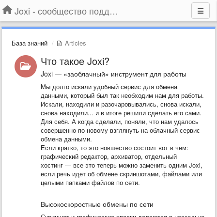
Joxi - сообщество поддержки
База знаний
Articles
Что такое Joxi?
Joxi — «заоблачный» инструмент для работы
Мы долго искали удобный сервис для обмена
данными, который был так необходим нам для работы.
Искали, находили и разочаровывались, снова искали,
снова находили... и в итоге решили сделать его сами.
Для себя. А когда сделали, поняли, что нам удалось
совершенно по-новому взглянуть на облачный сервис
обмена данными.
Если кратко, то это новшество состоит вот в чем:
графический редактор, архиватор, отдельный
хостинг — все это теперь можно заменить одним Joxi,
если речь идет об обмене скриншотами, файлами или
целыми папками файлов по сети.
Высокоскоростные обмены по сети
Скриншот и графические правки делаются в несколько