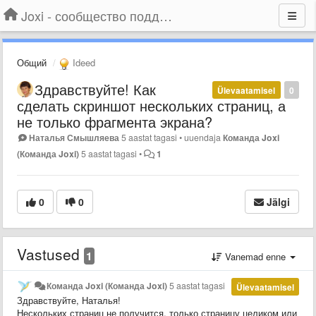
Joxi - сообщество поддержки
Общий
Ideed
Здравствуйте! Как
Ülevaatamisel
0
сделать скриншот нескольких страниц, а
не только фрагмента экрана?
Наталья Смышляева
5 aastat tagasi
•
uuendaja
Команда Joxi
(Команда Joxi)
5 aastat tagasi
•
1
0
0
Jälgi
Vastused
1
Vanemad enne
Команда Joxi (Команда Joxi)
5 aastat tagasi
Ülevaatamisel
Здравствуйте, Наталья!
Нескольких страниц не получится, только страницу целиком или