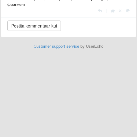
фрагмент
|
Customer support service
by UserEcho