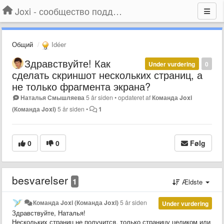
Joxi - сообщество поддержки
Общий
Idéer
Здравствуйте! Как
Under vurdering
0
сделать скриншот нескольких страниц, а
не только фрагмента экрана?
Наталья Смышляева
5 år siden
•
opdateret af
Команда Joxi
(Команда Joxi)
5 år siden
•
1
0
0
Følg
besvarelser
1
Ældste
Команда Joxi (Команда Joxi)
5 år siden
Under vurdering
Здравствуйте, Наталья!
Нескольких страниц не получится, только страницу целиком или