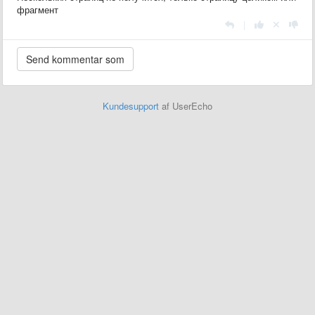
фрагмент
|
Kundesupport
af UserEcho