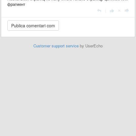
фрагмент
|
Customer support service
by UserEcho