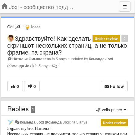
Joxi - сообщество поддержки
Общий
Idees
Здравствуйте! Как сделать
Under review
0
скриншот нескольких страниц, а не только
фрагмента экрана?
Наталья Смышляева
fa 5 anys
•
updated by
Команда Joxi
(Команда Joxi)
fa 5 anys
•
1
0
0
Follow
Replies
1
vells primer
Команда Joxi (Команда Joxi)
fa 5 anys
Under review
Здравствуйте, Наталья!
Нескольких страниц не получится, только страницу целиком или