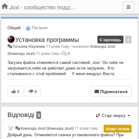
Joxi - сообщество поддержки
Общий
Питання
Установка программы
Є відповідь
0
Татьяна Наумова
11 років тому
•
оновлено
Команда Joxi
(Команда Joxi)
11 років тому
•
3
Загузка файла отменяется самой системой Joxi Он либо не
загружается,либо не работает,даже если загружен...Кто
сталкивался с этой проблемой У меня виндоус-Виста
0
0
Підписатися
Відповіді
3
Старі зверху
Команда Joxi (Команда Joxi)
11 років тому
Under review
Добрый день. Отменяется скачка установочного файла? При