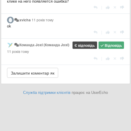
клике на него появляется ошибка?
|
xvicha
11 років тому
ok
|
Команда Joxi (Команда Joxi)
Є відповідь
Відповідь
11 років тому
|
Служба підтримки клієнтів
працює на UserEcho