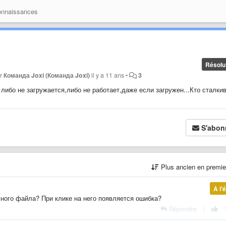
onnaissances
Résolu
ar
Команда Joxi (Команда Joxi)
il y a 11 ans
•
3
либо не загружается,либо не работает,даже если загружен...Кто сталки
S'abon
Plus ancien en premi
À l'
ного файла? При клике на него появляется ошибка?
Répondre
|