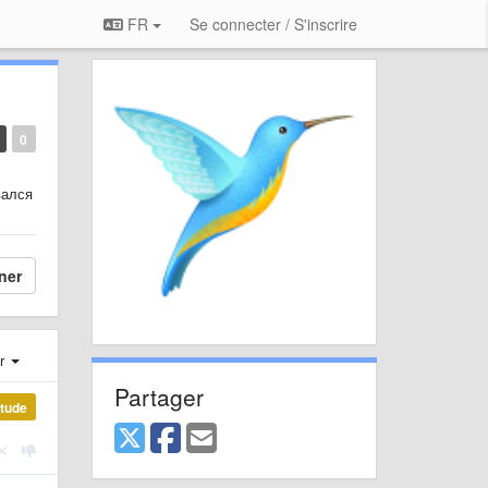
FR
Se connecter / S'inscrire
0
вался
ner
er
Partager
étude