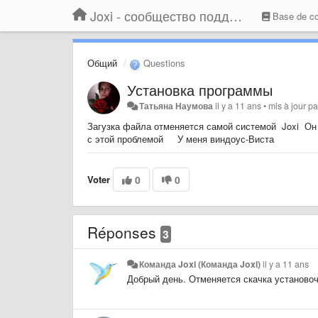
Joxi - сообщество поддержки
Base de c
Общий
Questions
Установка программы
Татьяна Наумова
il y a 11 ans
•
mis à jour p
Загузка файла отменяется самой системой Joxi Он 
с этой проблемой У меня виндоус-Виста
Voter
0
0
Réponses
3
Команда Joxi (Команда Joxi)
il y a 11 ans
Добрый день. Отменяется скачка установоч