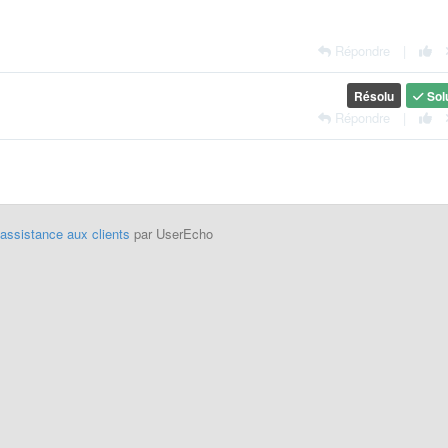
Répondre
|
Résolu
Sol
Répondre
|
'assistance aux clients
par UserEcho