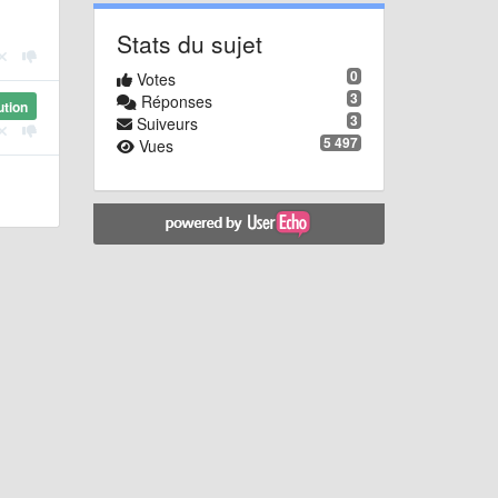
Stats du sujet
0
Votes
3
Réponses
ution
3
Suiveurs
5 497
Vues