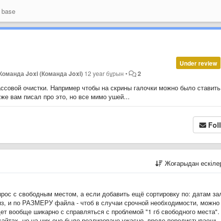
 base
Under review
Команда Joxi (Команда Joxi)
12 year бұрын
•
2
овой очистки. Например чтобы на скрины галочки можно было ставить
же вам писал про это, но все мимо ушей...
Fol
Жоғарыдан ескіл
прос с свободным местом, а если добавить ещё сортировку по: датам за
вниз, и по РАЗМЕРУ файла - чтоб в случаи срочной необходимости, можно
ет вообще шикарно с справляться с проблемой "1 гб свободного места".
 сайтах, но на них оно было реализовано ужасно, вроде перелистываешь