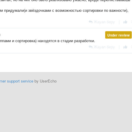
ами придумали(и звёздочками с возможностью сортировки по важности),
Жауап беру
|
н
Under review
ппами и сортировка) находятся в стадии разработки.
Жауап беру
|
mer support service
by UserEcho