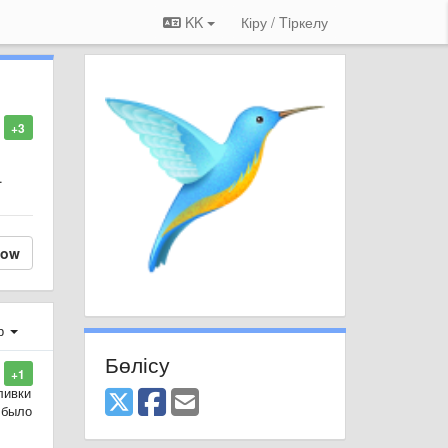
KK
Кіру / Tiркелу
+3
.
low
ер
Бөлісу
+1
ливки
 было