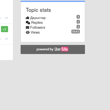
Topic stats
3
Дауыстар
2
Replies
3
Followers
+1
5543
Views