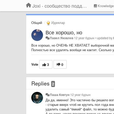
Joxi - сообщество поддержки
Knowledge
Общий
Идеялар
Все хорошо, но
Павел Яковлев
12 year бұрын
•
updated by
Все хорошо, но ОЧЕНЬ НЕ ХВАТАЕТ выборочной масс
Полностью все удалять вообще не кактит. Сколько у
Vote
3
0
Replies
2
Паша Ковтун
12 year бұрын
Да да, именно! Это частично бы решило во
- старые вверх чтоб не крутить пол года 
удалить самый "ёмкий" файл, то можно буд
А по теме, нечто похожее видел на других