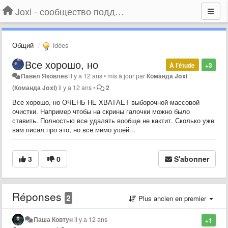
Joxi - сообщество поддержки
Общий
Idées
Все хорошо, но
À l'étude
+3
Павел Яковлев
il y a 12 ans
•
mis à jour par
Команда Joxi
(Команда Joxi)
il y a 12 ans
•
2
Все хорошо, но ОЧЕНЬ НЕ ХВАТАЕТ выборочной массовой
очистки. Например чтобы на скрины галочки можно было
ставить. Полностью все удалять вообще не кактит. Сколько уже
вам писал про это, но все мимо ушей...
3
0
S'abonner
Réponses
2
Plus ancien en premier
Паша Ковтун
il y a 12 ans
+1