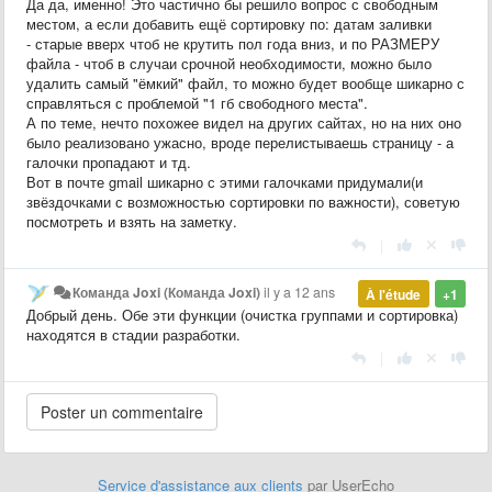
Да да, именно! Это частично бы решило вопрос с свободным
местом, а если добавить ещё сортировку по: датам заливки
- старые вверх чтоб не крутить пол года вниз, и по РАЗМЕРУ
файла - чтоб в случаи срочной необходимости, можно было
удалить самый "ёмкий" файл, то можно будет вообще шикарно с
справляться с проблемой "1 гб свободного места".
А по теме, нечто похожее видел на других сайтах, но на них оно
было реализовано ужасно, вроде перелистываешь страницу - а
галочки пропадают и тд.
Вот в почте gmail шикарно с этими галочками придумали(и
звёздочками с возможностью сортировки по важности), советую
посмотреть и взять на заметку.
|
Команда Joxi (Команда Joxi)
il y a 12 ans
À l'étude
+1
Добрый день. Обе эти функции (очистка группами и сортировка)
находятся в стадии разработки.
|
Service d'assistance aux clients
par UserEcho