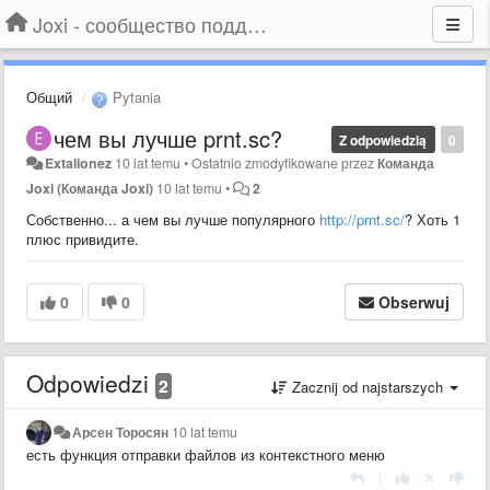
Joxi - сообщество поддержки
Общий
Pytania
чем вы лучше prnt.sc?
Z odpowiedzią
0
Extalionez
10 lat temu
•
Ostatnio zmodyfikowane przez
Команда
Joxi (Команда Joxi)
10 lat temu
•
2
Собственно... а чем вы лучше популярного
http://prnt.sc/
? Хоть 1
плюс привидите.
0
0
Obserwuj
Odpowiedzi
2
Zacznij od najstarszych
Арсен Торосян
10 lat temu
есть функция отправки файлов из контекстного меню
|