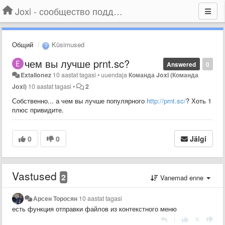
Joxi - сообщество поддержки
Общий
Küsimused
чем вы лучше prnt.sc?
Answered
0
Extalionez
10 aastat tagasi
•
uuendaja
Команда Joxi (Команда
Joxi)
10 aastat tagasi
•
2
Собственно... а чем вы лучше популярного
http://prnt.sc/
? Хоть 1
плюс привидите.
0
0
Jälgi
Vastused
2
Vanemad enne
Арсен Торосян
10 aastat tagasi
есть функция отправки файлов из контекстного меню
|