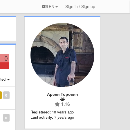
EN
Sign in / Sign up
0
ted
Арсен Торосян
0
1.16
Registered:
10 years ago
Last activity:
7 years ago
0