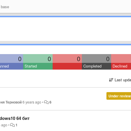
 base
0
0
0
0
anned
Started
Completed
Declined
Last upda
Under review
ня Терновой
6 years ago
•
6
dows10 64 бит
s ago
•
1