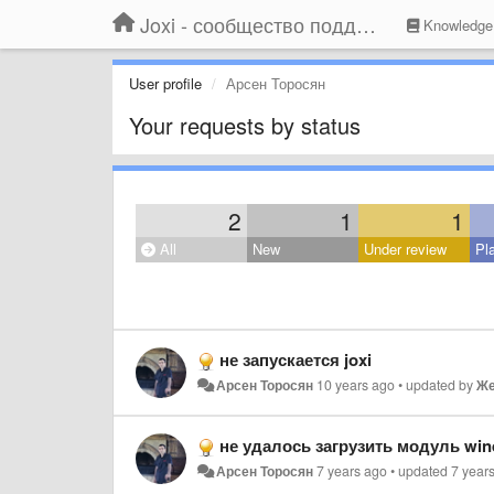
Joxi - сообщество поддержки
Knowledge
User profile
Арсен Торосян
Your requests by status
2
1
1
All
New
Under review
Pl
не запускается joxi
Арсен Торосян
10 years ago
•
updated by
Же
не удалось загрузить модуль win
Арсен Торосян
7 years ago
•
updated
7 year