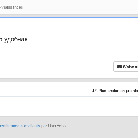
onnaissances
 удобная
S'abon
Plus ancien en premi
'assistance aux clients
par UserEcho