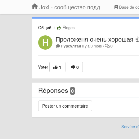
Joxi - сообщество поддержки
Base de c
Общий
Éloges
Проложеня очень хорошая 
Нурсултан
il y a 3 mois
•
0
Voter
1
0
Réponses
0
Service d