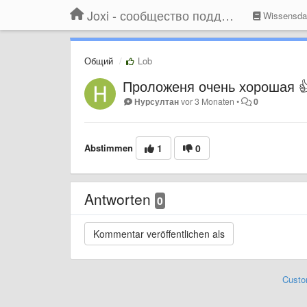
Joxi - сообщество поддержки
Wissensda
Общий
Lob
Проложеня очень хорошая 
Нурсултан
vor 3 Monaten
•
0
Abstimmen
1
0
Antworten
0
Custo