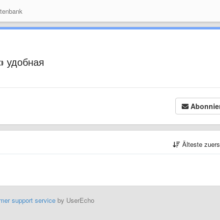
tenbank
 удобная
Abonnie
Älteste zuer
mer support service
by UserEcho