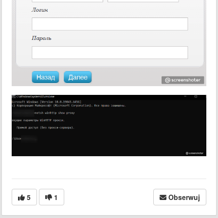
5
1
Obserwuj