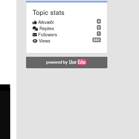
Topic stats
4
Atkvæði
0
Replies
1
Followers
880
Views