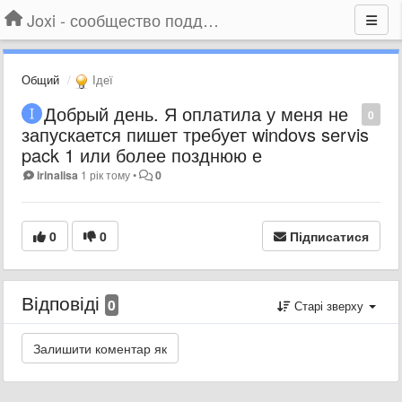
Joxi - сообщество поддержки
Общий
Ідеї
Добрый день. Я оплатила у меня не
0
запускается пишет требует windovs servis
pack 1 или более позднюю е
irinalisa
1 рік тому
•
0
0
0
Підписатися
Відповіді
0
Старі зверху