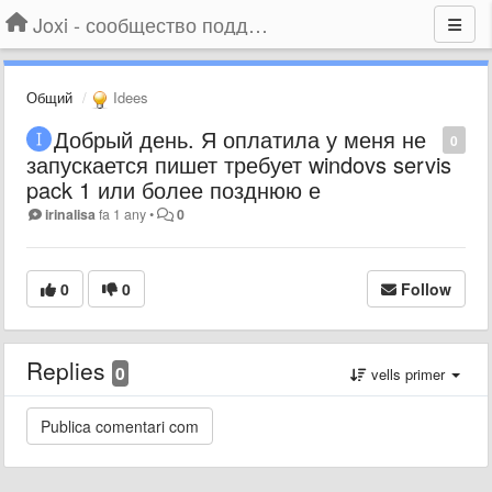
Joxi - сообщество поддержки
Общий
Idees
Добрый день. Я оплатила у меня не
0
запускается пишет требует windovs servis
pack 1 или более позднюю е
irinalisa
fa 1 any
•
0
0
0
Follow
Replies
0
vells primer