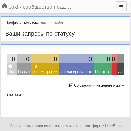
Joxi - сообщество поддержки
Профиль пользователя
hodor
Ваши запросы по статусу
0
0
0
0
0
0
На
Все
Новые
рассмотрении
Запланированные
Начатые
Завер
Со свежими изменениями
Нет тем
Сервис поддержки клиентов работает на платформе
UserEcho