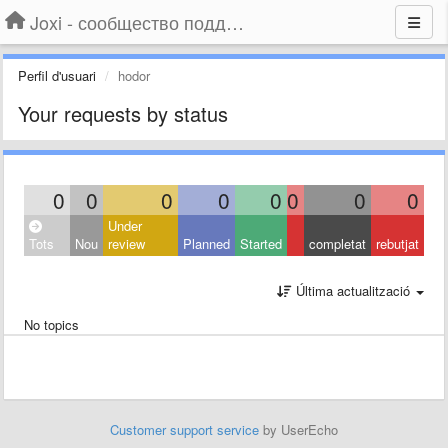
Joxi - сообщество поддержки
Perfil d'usuari
hodor
Your requests by status
0
0
0
0
0
0
0
0
Under
Tots
Nou
review
Planned
Started
completat
rebutjat
Última actualització
No topics
Customer support service
by UserEcho