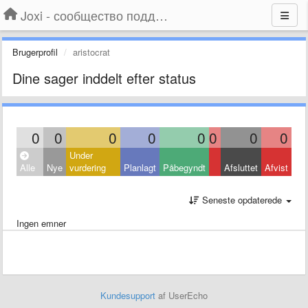
Joxi - сообщество поддержки
Brugerprofil
aristocrat
Dine sager inddelt efter status
0
0
0
0
0
0
0
0
Under
Alle
Nye
vurdering
Planlagt
Påbegyndt
Afsluttet
Afvist
Seneste opdaterede
Ingen emner
Kundesupport
af UserEcho