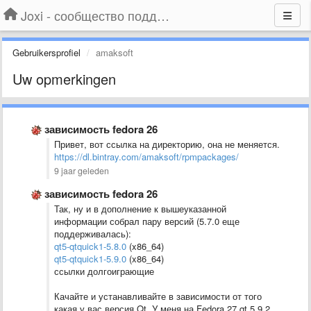
Joxi - сообщество поддержки
Gebruikersprofiel
amaksoft
Uw opmerkingen
зависимость fedora 26
Привет, вот ссылка на директорию, она не меняется.
https://dl.bintray.com/amaksoft/rpmpackages/
9 jaar geleden
зависимость fedora 26
Так, ну и в дополнение к вышеуказанной
информации собрал пару версий (5.7.0 еще
поддерживалась):
qt5-qtquick1-5.8.0
(x86_64)
qt5-qtquick1-5.9.0
(x86_64)
ссылки долгоиграющие
Качайте и устанавливайте в зависимости от того
какая у вас версия Qt. У меня на Fedora 27 qt 5.9.2