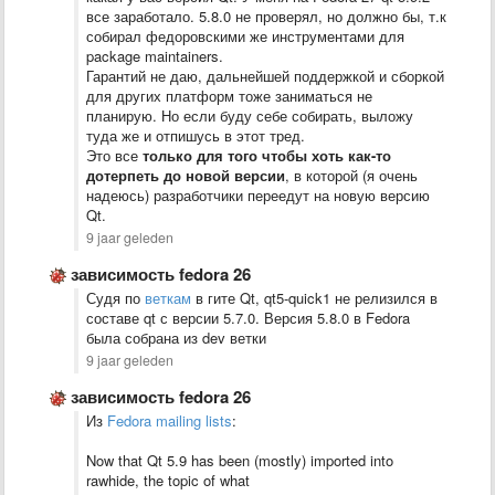
все заработало. 5.8.0 не проверял, но должно бы, т.к
собирал федоровскими же инструментами для
package maintainers.
Гарантий не даю, дальнейшей поддержкой и сборкой
для других платформ тоже заниматься не
планирую. Но если буду себе собирать, выложу
туда же и отпишусь в этот тред.
Это все
только для того чтобы хоть как-то
дотерпеть до новой версии
, в которой (я очень
надеюсь) разработчики переедут на новую версию
Qt.
9 jaar geleden
зависимость fedora 26
Судя по
веткам
в гите Qt, qt5-quick1 не релизился в
составе qt с версии 5.7.0. Версия 5.8.0 в Fedora
была собрана из dev ветки
9 jaar geleden
зависимость fedora 26
Из
Fedora mailing lists
:
Now that Qt 5.9 has been (mostly) imported into
rawhide, the topic of what