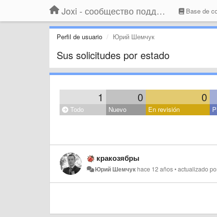
Joxi - сообщество поддержки
Base de co
Perfil de usuario
Юрий Шемчук
Sus solicitudes por estado
1
0
0
Todo
Nuevo
En revisión
P
кракозябры
Юрий Шемчук
hace 12 años
•
actualizado p