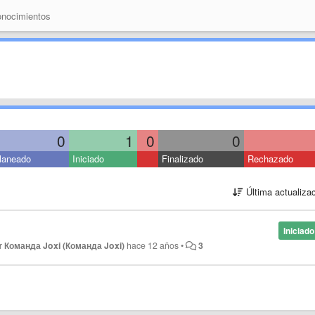
nocimientos
0
1
0
0
laneado
Iniciado
Finalizado
Rechazado
Última actualiza
Iniciado
or
Команда Joxi (Команда Joxi)
hace 12 años
•
3