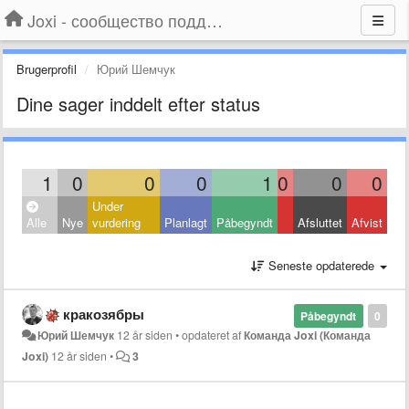
Joxi - сообщество поддержки
Brugerprofil
Юрий Шемчук
Dine sager inddelt efter status
1
0
0
0
1
0
0
0
Under
Alle
Nye
vurdering
Planlagt
Påbegyndt
Afsluttet
Afvist
Seneste opdaterede
кракозябры
Påbegyndt
0
Юрий Шемчук
12 år siden
•
opdateret af
Команда Joxi (Команда
Joxi)
12 år siden
•
3