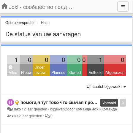
Joxi - сообщество поддержки
Gebruikersprofiel
Нако
De status van uw aanvragen
1
0
0
0
0
0
1
0
Under
Alles
Nieuw
review
Planned
Started
Voltooid
Afgewezen
Laatst bijgewerkt
помоги,я тут токо что скачал прогу,а терь все работает но незнаю как удалять те рисунки которые сделал,с низу стрелочка есть она удаляет но не все,и когда по новой открываю прогу то там эти рисунки и все еще стоят там,особенно стрелки!!!
Voltooid
0
Нако
12 jaar geleden
•
bijgewerkt door
Команда Joxi (Команда
Joxi)
12 jaar geleden
•
0