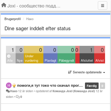
Joxi - сообщество поддержки
Brugerprofil
Нако
Dine sager inddelt efter status
1
0
0
0
0
0
1
0
Under
Alle
Nye
vurdering
Planlagt
Påbegyndt
Afsluttet
Afvist
Seneste opdaterede
помоги,я тут токо что скачал прогу,а терь все работает но незнаю как удалять те рисунки которые сделал,с низу стрелочка есть она удаляет но не все,и когда по новой открываю прогу то там эти рисунки и все еще стоят там,особенно стрелки!!!
Færdig
0
Нако
12 år siden
•
opdateret af
Команда Joxi (Команда Joxi)
12 år
siden
•
0