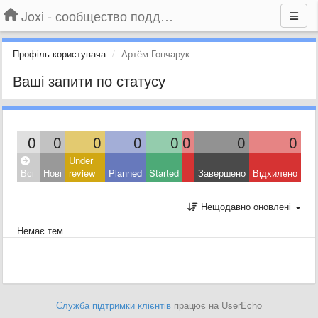
Joxi - сообщество поддержки
Профіль користувача
Артём Гончарук
Ваші запити по статусу
0
0
0
0
0
0
0
0
Under
Всі
Нові
review
Planned
Started
Завершено
Відхилено
Нещодавно оновлені
Немає тем
Служба підтримки клієнтів
працює на UserEcho