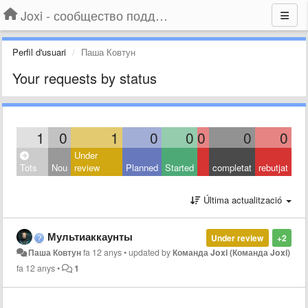
Joxi - сообщество поддержки
Perfil d'usuari
Паша Ковтун
Your requests by status
1
0
1
0
0
0
0
0
Under
Tots
Nou
review
Planned
Started
completat
rebutjat
Última actualització
Мультиаккаунты
Under review
+2
Паша Ковтун
fa 12 anys
•
updated by
Команда Joxi (Команда Joxi)
fa 12 anys
•
1