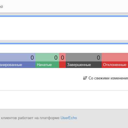
ий
0
0
0
0
анированные
Начатые
Завершенные
Отклоненные
Со свежими изменени
 клиентов работает на платформе
UserEcho