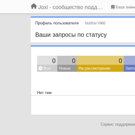
Joxi - сообщество поддержки
База знан
Профиль пользователя
butitov1960
Ваши запросы по статусу
0
0
0
Все
Новые
На рассмотрении
Запл
Нет тем
Сервис поддержки