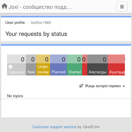
Joxi - сообщество поддержки
User profile
butitov1960
Your requests by status
0
0
0
0
0
0
0
0
Under
Барлығы
New
review
Planned
Started
Аяқталды
Ауытқыды
Жаңа өзгерістермен
No topics
Customer support service
by UserEcho