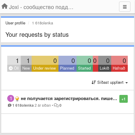
Joxi - сообщество поддержки
User profile
1 618olenka
Your requests by status
1
1
0
0
0
0
0
0
Öll
New
Under review
Planned
Started
Lokið
Hafnað
Síðast uppfært
не получается зарегистрироваться. пишет ,Еmail в неправильном формате,, и что делать
+1
1 618olenka
2 ár síðan
•
0