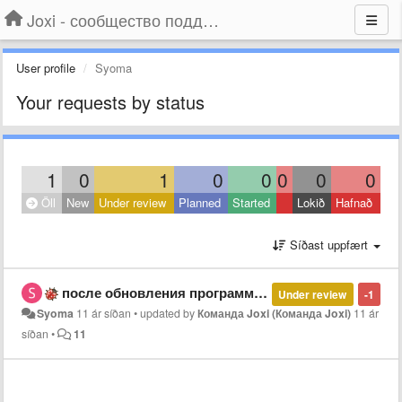
Joxi - сообщество поддержки
User profile
Syoma
Your requests by status
1
0
1
0
0
0
0
0
Öll
New
Under review
Planned
Started
Lokið
Hafnað
Síðast uppfært
после обновления программа отказывается работать
Under review
-1
Syoma
11 ár síðan
•
updated by
Команда Joxi (Команда Joxi)
11 ár
síðan
•
11