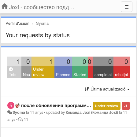
Joxi - сообщество поддержки
Perfil d'usuari
Syoma
Your requests by status
1
0
1
0
0
0
0
0
Under
Tots
Nou
review
Planned
Started
completat
rebutjat
Última actualització
после обновления программа отказывается работать
Under review
-1
Syoma
fa 11 anys
•
updated by
Команда Joxi (Команда Joxi)
fa 11
anys
•
11