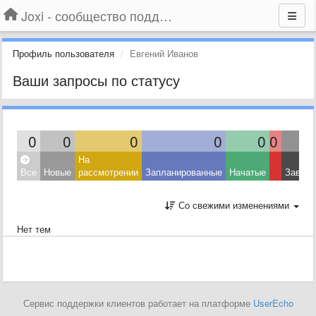
Joxi - сообщество поддержки
Профиль пользователя
Евгений Иванов
Ваши запросы по статусу
0
0
0
0
0
0
На
Все
Новые
рассмотрении
Запланированные
Начатые
Завер
Со свежими изменениями
Нет тем
Сервис поддержки клиентов работает на платформе
UserEcho