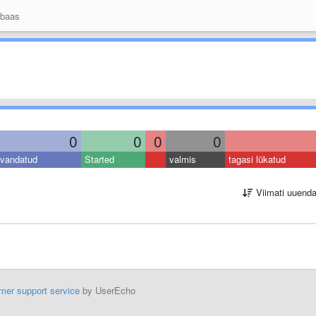
 baas
0
0
0
0
vandatud
Started
valmis
tagasi lükatud
Viimati uuend
mer support service
by UserEcho