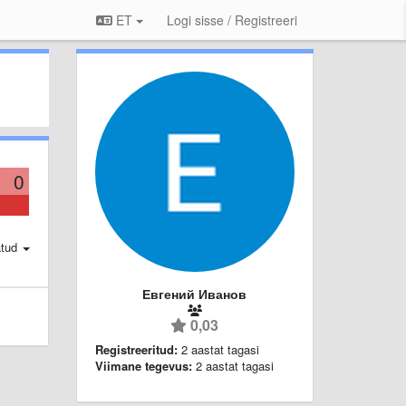
ET
Logi sisse / Registreeri
0
atud
Евгений Иванов
0,03
Registreeritud:
2 aastat tagasi
Viimane tegevus:
2 aastat tagasi