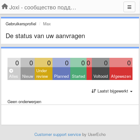
Joxi - сообщество поддержки
Gebruikersprofiel
Max
De status van uw aanvragen
0
0
0
0
0
0
0
0
Under
Alles
Nieuw
review
Planned
Started
Voltooid
Afgewezen
Laatst bijgewerkt
Geen onderwerpen
Customer support service
by UserEcho