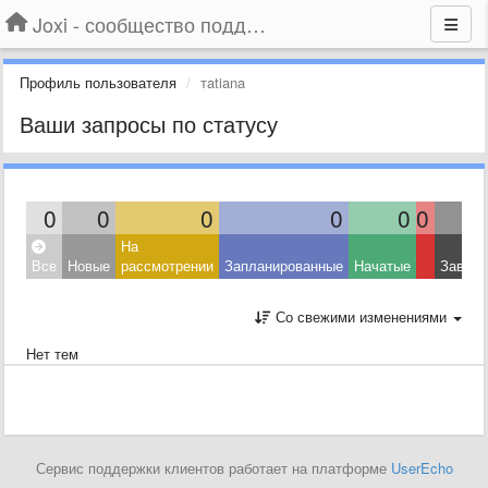
Joxi - сообщество поддержки
Профиль пользователя
тatiana
Ваши запросы по статусу
0
0
0
0
0
0
На
Все
Новые
рассмотрении
Запланированные
Начатые
Завер
Со свежими изменениями
Нет тем
Сервис поддержки клиентов работает на платформе
UserEcho