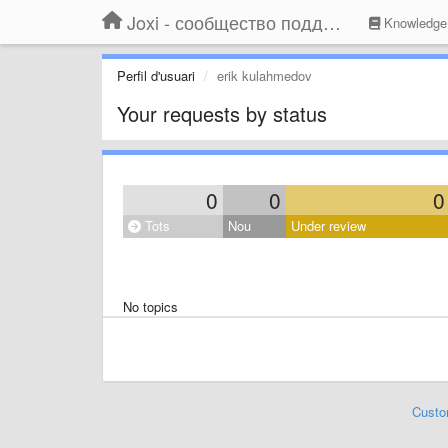
Joxi - сообщество поддержки
Knowledge
Perfil d'usuari
erik kulahmedov
Your requests by status
0
0
0
Tots
Nou
Under review
No topics
Custo