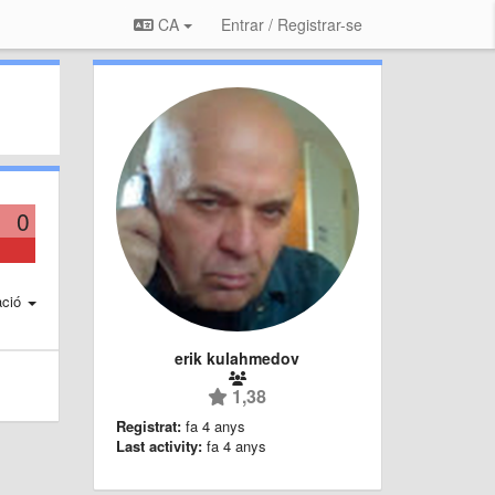
CA
Entrar / Registrar-se
0
ació
erik kulahmedov
1,38
Registrat:
fa 4 anys
Last activity:
fa 4 anys