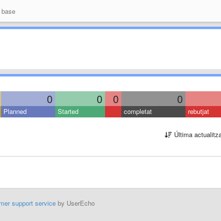
 base
0
0
0
0
Planned
Started
completat
rebutjat
Última actualitz
mer support service
by UserEcho