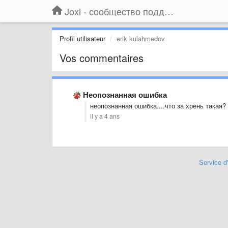
Joxi - сообщество поддержки
Profil utilisateur
erik kulahmedov
Vos commentaires
Неопознанная ошибка
неопознанная ошибка....что за хрень такая?
il y a 4 ans
Service d