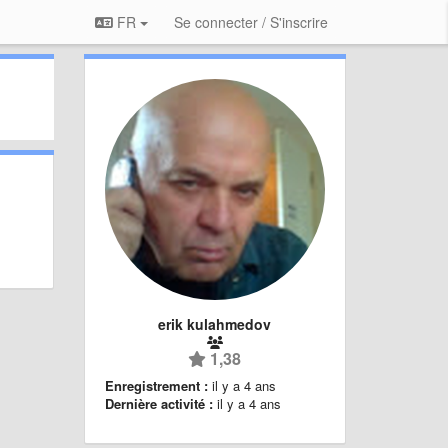
FR
Se connecter / S'inscrire
erik kulahmedov
1,38
Enregistrement :
il y a 4 ans
Dernière activité :
il y a 4 ans